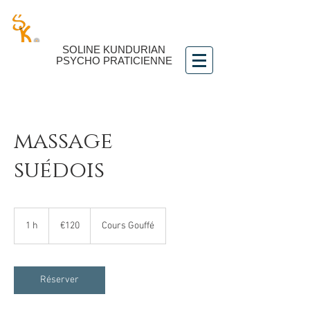
SOLINE
KUNDURIAN
PSYCHO PRATICIENNE
massage
suédois
120
euros
1 h
1
€120
Cours Gouffé
Réserver