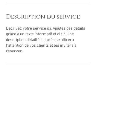
Description du service
Décrivez votre service ici. Ajoutez des détails
grâce à un texte informatif et clair. Une
description détaillée et précise attirera
l'attention de vos clients et les invitera à
réserver.
Coordonnées
67 Cours Gouffé, 13006 Marseille, France
+33664714928
sk.sophromarseille@gmail.com