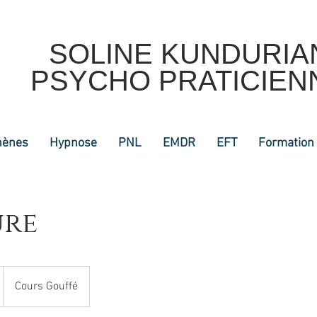
SOLINE
KUNDURIA
PSYCHO PRATICIEN
hènes
Hypnose
PNL
EMDR
EFT
Formation
ure
Cours Gouffé