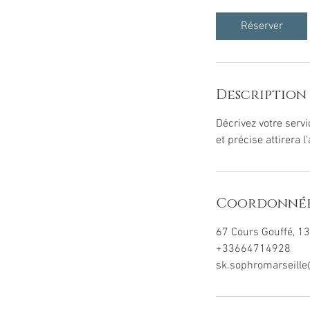
m
i
Réserver
n
Description 
Décrivez votre servi
et précise attirera l
Coordonné
67 Cours Gouffé, 13
+33664714928
sk.sophromarseill